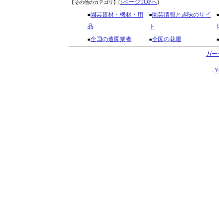
↑ページTOPへ
【その他のカテゴリ】
[
]
園芸資材・機材・用
園芸情報と趣味のサイ
■
■
品
ト
全国の造園業者
全国の花屋
■
■
ガー
Y
-