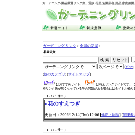
ガーデニング
-園芸厳選リンク集。通販 花屋,造園業者,用品,家庭菜
ガーデニング リンク
全国の花屋
>
>
花屋佐賀
More
[
] 
他のカテゴリ
サイトマップ
[
] [
]
はおすすめサイト、
は相互リンクサイトです。
※リンク先が無くなっている等の問題がある場合にはタイトル横の [
1 - 1 ( 1 件中 )
花のすえつぎ
■
更新日：2006/12/14(Thu) 12:06 [
] [
修正・削除
管理者
1 - 1 ( 1 件中 )