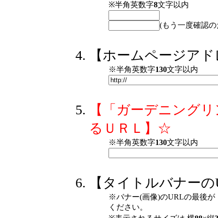
※半角英数字
8
文字以内
(もう一度確認の
【ホームページアド
※半角英数字
130
文字以内
【「ガーデニングリ
るＵＲＬ】☆
※半角英数字
130
文字以内
【タイトルバナーのU
※バナー(画像)のURLの最後が「
ください。