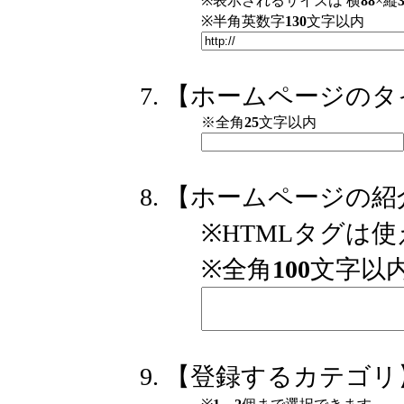
※表示されるサイズは 横
88
×縦
※半角英数字
130
文字以内
【ホームページのタ
※全角
25
文字以内
【ホームページの紹
※HTMLタグは
※全角
100
文字以
【登録するカテゴリ