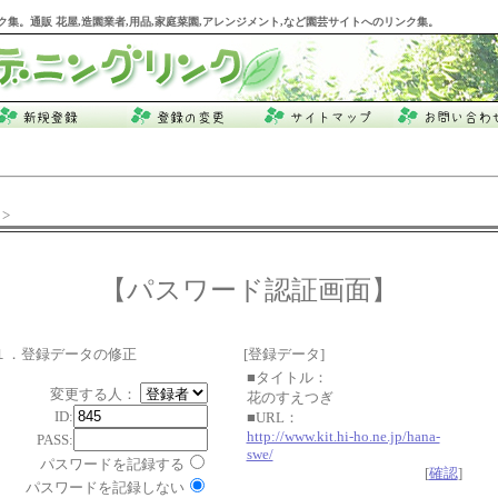
ク集。通販 花屋,造園業者,用品,家庭菜園,アレンジメント,など園芸サイトへのリンク集。
>
【パスワード認証画面】
１．登録データの修正
[登録データ]
■タイトル：
変更する人：
花のすえつぎ
ID:
■URL：
http://www.kit.hi-ho.ne.jp/hana-
PASS:
swe/
パスワードを記録する
[
確認
]
パスワードを記録しない