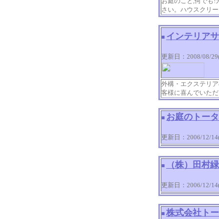
お庭のこと,何でも
さい。ハウスクリー
インテリアサ
■
更新日：2008/08/29(Fr
外構・エクステリア
客様に喜んでいただ
お庭のトータ
■
更新日：2006/12/14(T
（株）田村緑
■
更新日：2006/12/14(T
株式会社トー
■