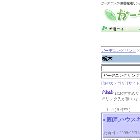
ガーデニング
-園芸厳選リン
>
ガーデニング リンク
栃木
[
他のカテゴリ
] [
サイト
はおすすめサ
※リンク先が無くな
1 - 9 ( 9 件中 )
庭師,ハウス
■
更新日：2009/05/31(Su