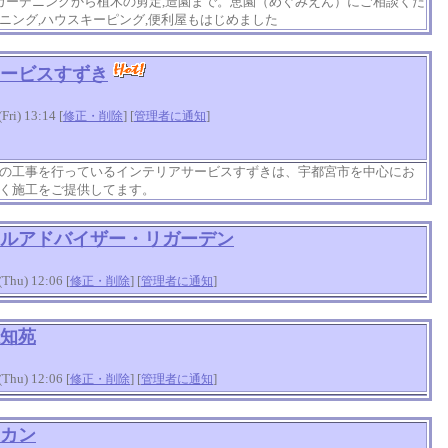
!ガーデニングから植木の剪定,造園まで。恵園（めぐみえん）にご相談くだ
ニング,ハウスキーピング,便利屋もはじめました
ービスすずき
i) 13:14 [
] [
]
修正・削除
管理者に通知
の工事を行っているインテリアサービスすずきは、宇都宮市を中心にお
く施工をご提供してます。
ルアドバイザー・リガーデン
hu) 12:06 [
] [
]
修正・削除
管理者に通知
知苑
hu) 12:06 [
] [
]
修正・削除
管理者に通知
カン