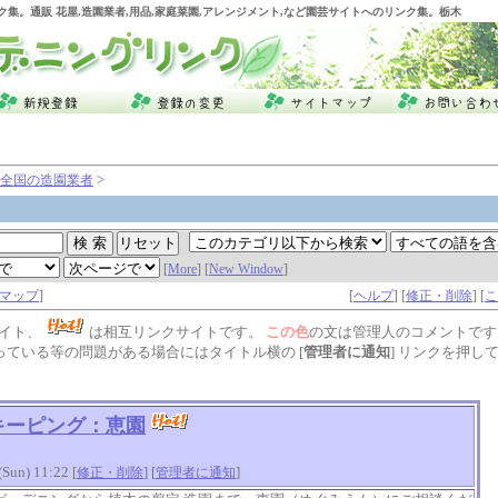
ク集。通販 花屋,造園業者,用品,家庭菜園,アレンジメント,など園芸サイトへのリンク集。栃木
>
全国の造園業者
[
More
] [
New Window
]
マップ
]
[
ヘルプ
] [
修正・削除
] [
こ
イト、
は相互リンクサイトです。
この色
の文は管理人のコメントです
っている等の問題がある場合にはタイトル横の [
管理者に通知
] リンクを押し
キーピング：恵園
n) 11:22 [
] [
]
修正・削除
管理者に通知