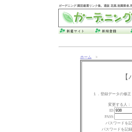
ガーデニング
-園芸厳選リンク集。通販 花屋,造園業者
ホーム
>
【
１．登録データの修正
変更する人：
ID:
PASS:
パスワードを
パスワードを記