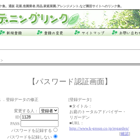
ク集。通販 花屋,造園業者,用品,家庭菜園,アレンジメント,など園芸サイトへのリンク集。
>
【パスワード認証画面】
１．登録データの修正
[登録データ]
■タイトル：
変更する人：
お庭のトータルアドバイザー・
ID:
リガーデン
■URL：
PASS:
http://www.k-group.co.jp/regarden/
パスワードを記録する
[
確認
]
パスワードを記録しない