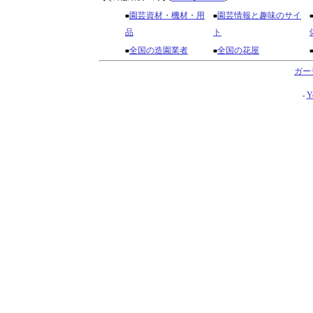
園芸資材・機材・用
園芸情報と趣味のサイ
■
■
品
ト
全国の造園業者
全国の花屋
■
■
ガー
Y
-