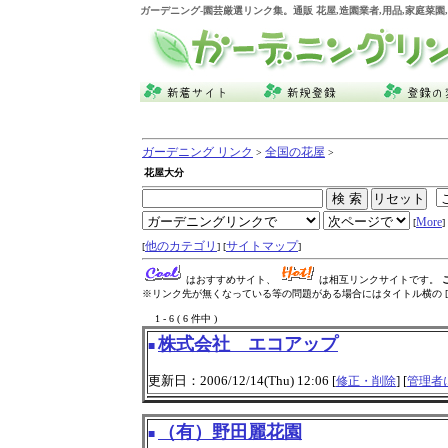
ガーデニング
-園芸厳選リンク集。通販 花屋,造園業者,用品,家庭菜
ガーデニング リンク
全国の花屋
>
>
花屋大分
More
[
] 
他のカテゴリ
サイトマップ
[
] [
]
はおすすめサイト、
は相互リンクサイトです。
※リンク先が無くなっている等の問題がある場合にはタイトル横の [
1 - 6 ( 6 件中 )
株式会社 エコアップ
■
更新日：2006/12/14(Thu) 12:06 [
] [
修正・削除
管理者
（有）野田麗花園
■