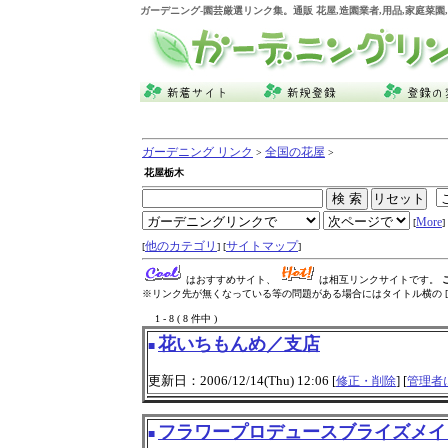
ガーデニング
-園芸厳選リンク集。通販 花屋,造園業者,用品,家庭菜
ガーデニング リンク
全国の花屋
>
>
花屋栃木
More
[
] 
他のカテゴリ
サイトマップ
[
] [
]
はおすすめサイト、
は相互リンクサイトです。
※リンク先が無くなっている等の問題がある場合にはタイトル横の [
1 - 8 ( 8 件中 )
花いちもんめ／支店
■
更新日：2006/12/14(Thu) 12:06 [
] [
修正・削除
管理者
フラワープロデュースブライズメイ
■