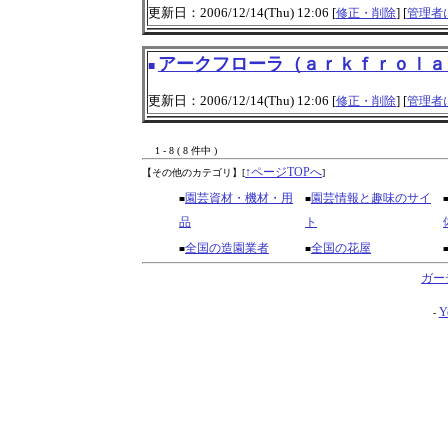
更新日：2006/12/14(Thu) 12:06 [
] [
修正・削除
管理者
アークフローラ（ａｒｋｆｒｏｌａ
■
更新日：2006/12/14(Thu) 12:06 [
] [
修正・削除
管理者
1 - 8 ( 8 件中 )
↑ページTOPへ
【その他のカテゴリ】
[
]
園芸資材・機材・用
園芸情報と趣味のサイ
■
■
品
ト
全国の造園業者
全国の花屋
■
■
ガー
Y
-