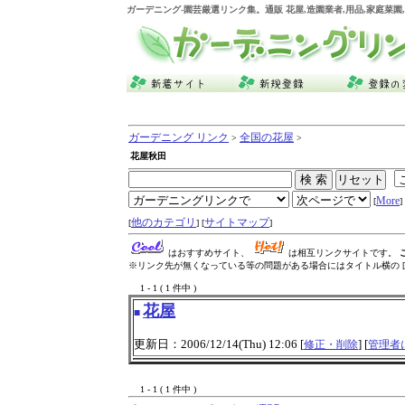
ガーデニング
-園芸厳選リンク集。通販 花屋,造園業者,用品,家庭菜
ガーデニング リンク
全国の花屋
>
>
花屋秋田
More
[
] 
他のカテゴリ
サイトマップ
[
] [
]
はおすすめサイト、
は相互リンクサイトです。
※リンク先が無くなっている等の問題がある場合にはタイトル横の [
1 - 1 ( 1 件中 )
花屋
■
更新日：2006/12/14(Thu) 12:06 [
] [
修正・削除
管理者
1 - 1 ( 1 件中 )