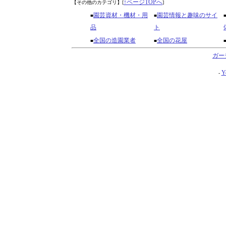
↑ページTOPへ
【その他のカテゴリ】
[
]
園芸資材・機材・用
園芸情報と趣味のサイ
■
■
品
ト
全国の造園業者
全国の花屋
■
■
ガー
Y
-