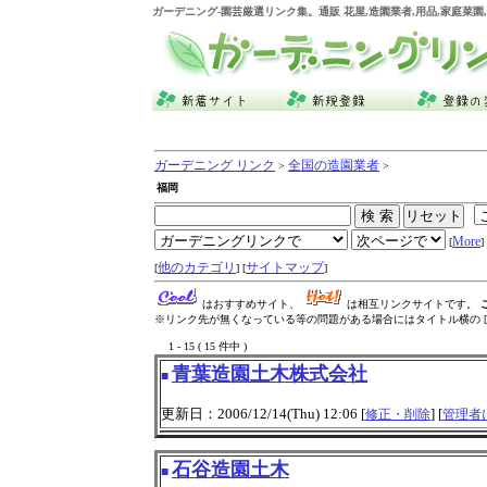
ガーデニング
-園芸厳選リンク集。通販 花屋,造園業者,用品,家庭菜
ガーデニング リンク
全国の造園業者
>
>
福岡
More
[
] 
他のカテゴリ
サイトマップ
[
] [
]
はおすすめサイト、
は相互リンクサイトです。
※リンク先が無くなっている等の問題がある場合にはタイトル横の [
1 - 15 ( 15 件中 )
青葉造園土木株式会社
■
更新日：2006/12/14(Thu) 12:06 [
] [
修正・削除
管理者
石谷造園土木
■