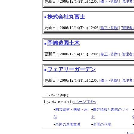
更新日：2006/12/14(Thu) 12:06 [
] [
修正・削除
管理者
株式会社丸冨士
■
更新日：2006/12/14(Thu) 12:06 [
] [
修正・削除
管理者
岡嶋造園土木
■
更新日：2006/12/14(Thu) 12:06 [
] [
修正・削除
管理者
フェアリーガーデン
■
更新日：2006/12/14(Thu) 12:06 [
] [
修正・削除
管理者
1 - 15 ( 15 件中 )
↑ページTOPへ
【その他のカテゴリ】
[
]
園芸資材・機材・用
園芸情報と趣味のサイ
■
■
品
ト
全国の造園業者
全国の花屋
■
■
ガー