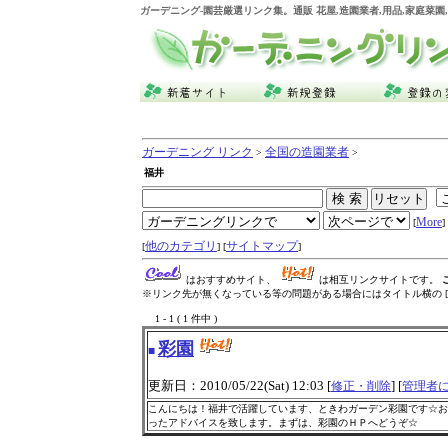
ガーデニング
-園芸厳選リンク集。通販 花屋,造園業者,用品,家庭菜
ガーデニング リンク
全国の造園業者
>
>
福井
More
[
] 
他のカテゴリ
サイトマップ
[
] [
]
はおすすめサイト、
は相互リンクサイトです。
※リンク先が無くなっている等の問題がある場合にはタイトル横の [
1 - 1 ( 1 件中 )
彩園
■
更新日：2010/05/22(Sat) 12:03 [
] [
修正・削除
管理者
こんにちは！福井で活躍しています、ときわガーデン彩園です☆お
ったアドバイスを致します。まずは、彩園のＨＰへどうぞ☆