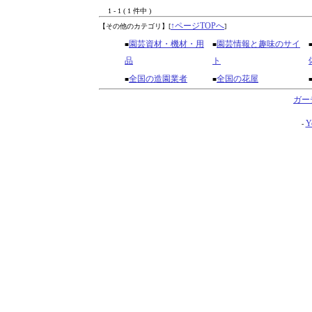
1 - 1 ( 1 件中 )
↑ページTOPへ
【その他のカテゴリ】
[
]
園芸資材・機材・用
園芸情報と趣味のサイ
■
■
品
ト
全国の造園業者
全国の花屋
■
■
ガー
Y
-