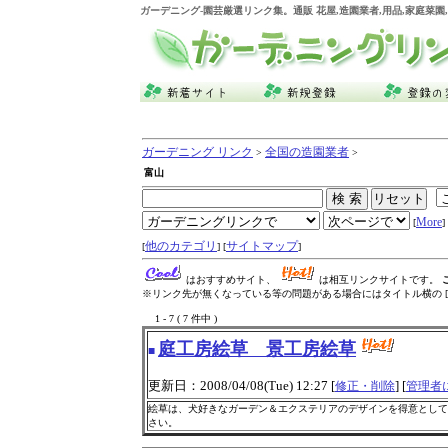
ガーデニング
-園芸厳選リンク集。通販 花屋,造園業者,用品,家庭菜
ガーデニング リンク
全国の造園業者
>
>
富山
More
[
] 
他のカテゴリ
サイトマップ
[
] [
]
はおすすめサイト、
は相互リンクサイトです。
※リンク先が無くなっている等の問題がある場合にはタイトル横の [
1 - 7 ( 7 件中 )
庭工房絵草 景工房絵草
■
更新日：2008/04/08(Tue) 12:27 [
] [
修正・削除
管理者
絵草は、犬好きなガーデン＆エクステリアのデザインを得意として
さい。