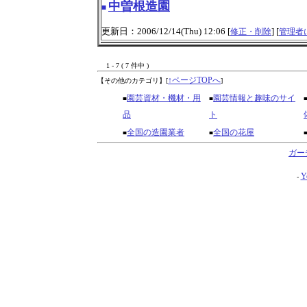
中曽根造園
■
更新日：2006/12/14(Thu) 12:06 [
] [
修正・削除
管理者
1 - 7 ( 7 件中 )
↑ページTOPへ
【その他のカテゴリ】
[
]
園芸資材・機材・用
園芸情報と趣味のサイ
■
■
品
ト
全国の造園業者
全国の花屋
■
■
ガー
Y
-