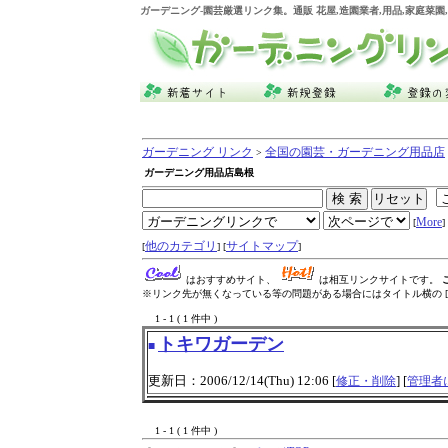
ガーデニング
-園芸厳選リンク集。通販 花屋,造園業者,用品,家庭
ガーデニング リンク
全国の園芸・ガーデニング用品店
>
ガーデニング用品店島根
More
[
] 
他のカテゴリ
サイトマップ
[
] [
]
はおすすめサイト、
は相互リンクサイトです。
※リンク先が無くなっている等の問題がある場合にはタイトル横の [
1 - 1 ( 1 件中 )
トキワガーデン
■
更新日：2006/12/14(Thu) 12:06 [
] [
修正・削除
管理者
1 - 1 ( 1 件中 )