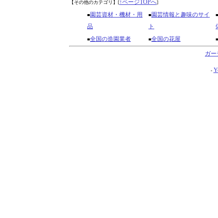
↑ページTOPへ
【その他のカテゴリ】
[
]
園芸資材・機材・用
園芸情報と趣味のサイ
■
■
品
ト
全国の造園業者
全国の花屋
■
■
ガー
Y
-