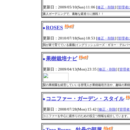
更新日：2009/05/10(Sun) 11:06 [
] [
修正・削除
管理者
素人ガーデニングで、素敵な庭造りに挑戦！！
ROSES
■
更新日：2010/07/18(Sun) 18:53 [
] [
修正・削除
管理者
我が家で育てている薔薇(イングリッシュローズ・ギヨー・デルバー
果樹栽培ナビ
■
更新日：2009/04/13(Mon) 23:35 [
] [
修正・削除
管理者
梨の果樹園を経営していいる管理人が果樹栽培方法や、趣味の果
コニファー・ガーデン・スタイル
■
更新日：2008/07/28(Mon) 15:42 [
] [
修正・削除
管理者
コニファーを中心に庭作りのための役立つ情報を紹介しています。
Tree Peony - 牡丹の部屋