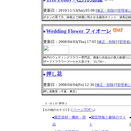
■
更新日：2010/11/13(Sat) 05:09 [
] [
修正・削除
管理者
ボタンの育て方、鉢植えで綺麗に咲かせる栽培ポイント、成長記録
Wedding Flower フィオーレ
■
更新日：2008/04/03(Thu) 17:05 [
] [
修正・削除
管理者
神戸のウェディングフラワー専門店。洒落た街並みの異人館通りに
ザーブドフラワーブーケが人気です。\15,750～。
押し花
■
更新日：2008/04/04(Fri) 12:36 [
] [
修正・削除
管理者に
押し花教室（千葉・東京）
1 - 11 ( 11 件中 )
↑ページTOPへ
【その他のカテゴリ】
[
]
園芸資材・機材・用
園芸情報と趣味のサイ
■
■
品
ト