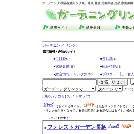
ガーデニング
-園芸厳選リンク集。通販 花屋,造園業者,用品,家庭
ガーデニング リンク
>
園芸情報と趣味のサイト
生け花
押し花
■
(3)
■
(4)
家庭菜園
観葉植物
■
(15)
■
(13)
総合情報・リンク集
ブログ・日記・個
■
(14)
■
More
[
] 
他のカテゴリ
サイトマップ
[
] [
]
はおすすめサイト、
は相互リンクサイトです。
※リンク先が無くなっている等の問題がある場合にはタイトル横の [
1 - 11 ( 11 件中 )
フォレストガーデン長柄
■