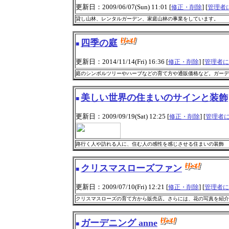
更新日：2009/06/07(Sun) 11:01 [
] [
修正・削除
管理者
貸し山林、レンタルガーデン、家庭山林の事業をしています。
四季の庭
■
更新日：2014/11/14(Fri) 16:36 [
] [
修正・削除
管理者に
庭のシンボルツリーやハーブなどの育て方や通販価格など。ガーデ
美しい世界の住まいのサインと装飾
■
更新日：2009/09/19(Sat) 12:25 [
] [
修正・削除
管理者
路行く人や訪れる人に、住む人の感性を感じさせる住まいの装飾 
クリスマスローズファン
■
更新日：2009/07/10(Fri) 12:21 [
] [
修正・削除
管理者に
クリスマスローズの育て方から販売店。さらには、花の写真を紹介
ガーデニング anne
■