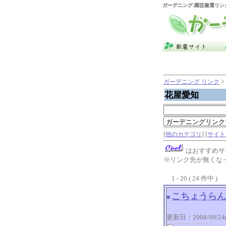
ガーデニング
-園芸厳選リン
>
ガーデニング リンク
花屋愛知
[
他のカテゴリ
] [
サイト
はおすすめサ
※リンク先が無くな
1 - 20 ( 24 件中 ) [
こちょうらん
■
更新日：2008/09/24(W