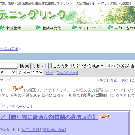
ク集。通販 花屋,造園業者,用品,家庭菜園,アレンジメント,など園芸サイトへのリンク集。花屋愛知
>
全国の花屋
[
More
] [
New Window
]
マップ
]
[
ヘルプ
] [
修正・削除
] [
こ
イト、
は相互リンクサイトです。
この色
の文は管理人のコメントです
っている等の問題がある場合にはタイトル横の [
管理者に通知
] リンクを押し
 /
1
/
]
2
次ページ→
ど【贈り物に最適な胡蝶蘭の通信販売】
ed) 14:41 [
] [
]
修正・削除
管理者に通知