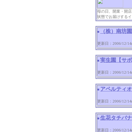
母の日、開業・開店
状態でお届けするイ
（株）南坊園
■
更新日：2006/12/14(T
実生園【サボ
■
更新日：2006/12/14(T
アペルティオ
■
更新日：2006/12/14(T
生花タチバナ
■
更新日：2006/12/14(T