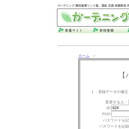
ガーデニング
-園芸厳選リンク集。通販 花屋,造園業者
ホーム
>
【
１．登録データの修正
変更する人：
ID:
PASS:
パスワードを記
パスワードを記録