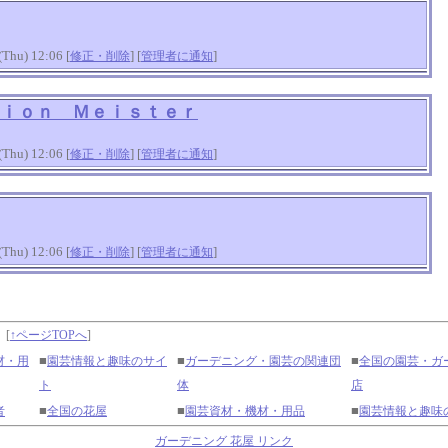
hu) 12:06 [
] [
]
修正・削除
管理者に通知
ｉｏｎ Ｍｅｉｓｔｅｒ
hu) 12:06 [
] [
]
修正・削除
管理者に通知
hu) 12:06 [
] [
]
修正・削除
管理者に通知
】
[
↑ページTOPへ
]
■
■
■
材・用
園芸情報と趣味のサイ
ガーデニング・園芸の関連団
全国の園芸・ガ
ト
体
店
■
■
■
者
全国の花屋
園芸資材・機材・用品
園芸情報と趣味
ガーデニング 花屋 リンク