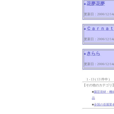
花夢花夢
■
更新日：2006/12/14(T
Ｃａｒｎａｔ
■
更新日：2006/12/14(T
きらら
■
更新日：2006/12/14(T
1 - 13 ( 13 件中 )
【その他のカテゴリ
■
園芸資材・機
品
■
全国の造園業