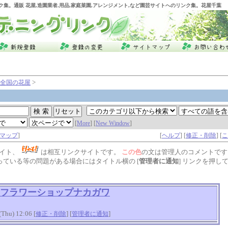
ク集。通販 花屋,造園業者,用品,家庭菜園,アレンジメント,など園芸サイトへのリンク集。花屋千葉
>
全国の花屋
[
More
] [
New Window
]
マップ
]
[
ヘルプ
] [
修正・削除
] [
こ
イト、
は相互リンクサイトです。
この色
の文は管理人のコメントです
っている等の問題がある場合にはタイトル横の [
管理者に通知
] リンクを押し
フラワーショップナカガワ
hu) 12:06 [
] [
]
修正・削除
管理者に通知