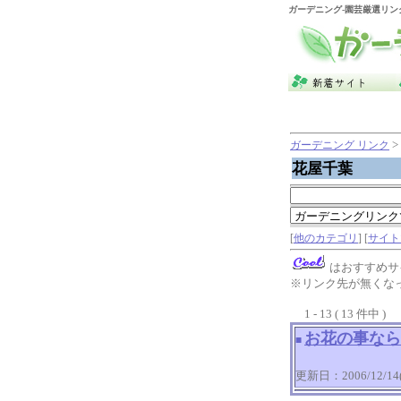
ガーデニング
-園芸厳選リン
>
ガーデニング リンク
花屋千葉
[
他のカテゴリ
] [
サイト
はおすすめサ
※リンク先が無くな
1 - 13 ( 13 件中 )
お花の事なら
■
更新日：2006/12/14(T