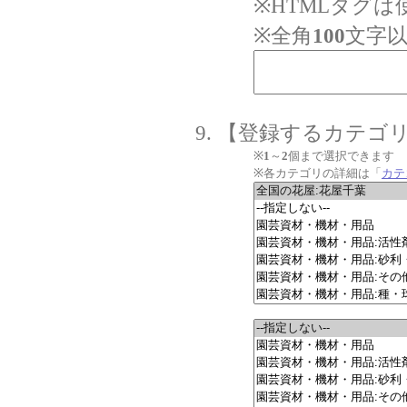
※HTMLタグ
※全角
100
文字
【登録するカテゴ
※
1
～
2
個まで選択できます
※各カテゴリの詳細は「
カテ