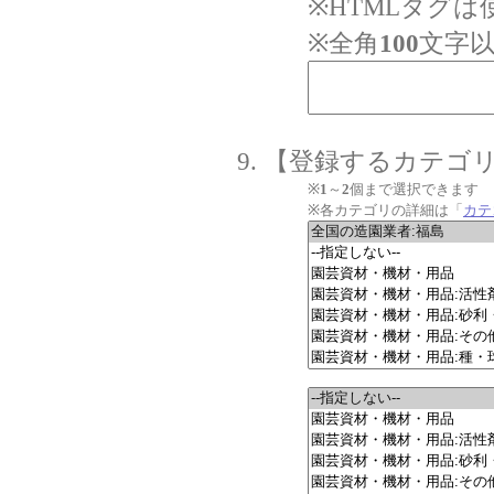
※HTMLタグ
※全角
100
文字
【登録するカテゴ
※
1
～
2
個まで選択できます
※各カテゴリの詳細は「
カテ