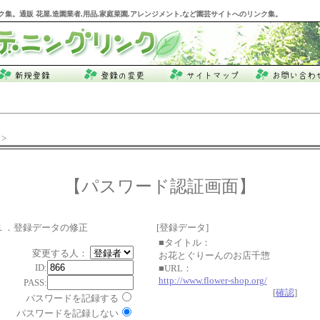
ク集。通販 花屋,造園業者,用品,家庭菜園,アレンジメント,など園芸サイトへのリンク集。
>
【パスワード認証画面】
１．登録データの修正
[登録データ]
■タイトル：
変更する人：
お花とぐりーんのお店千惣
ID:
■URL：
http://www.flower-shop.org/
PASS:
[
確認
]
パスワードを記録する
パスワードを記録しない