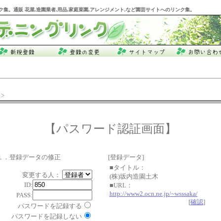
ク集。通販 花屋,造園業者,用品,家庭菜園,アレンジメント,など園芸サイトへのリンク集。
>
【パスワード認証画面】
１．登録データの修正
[登録データ]
■タイトル：
変更する人：
(株)坂内造園土木
ID:
■URL：
http://www2.ocn.ne.jp/~wsssaka/
PASS:
[
確認
]
パスワードを記録する
パスワードを記録しない