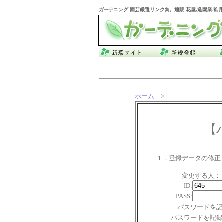
ガーデニング
-園芸厳選リンク集。通販 花屋,造園業者
ホーム
>
【
１．登録データの修正
変更する人：
ID:
PASS:
パスワードを
パスワードを記