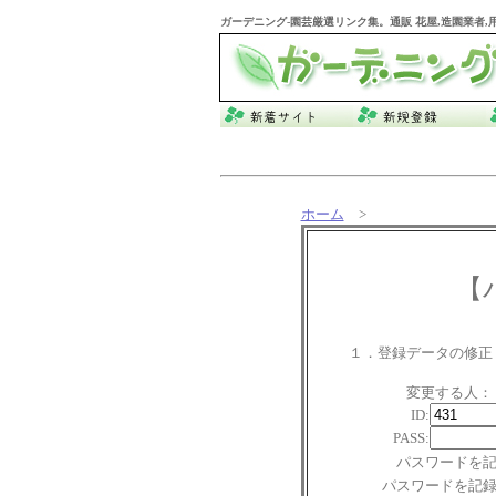
ガーデニング
-園芸厳選リンク集。通販 花屋,造園業者
ホーム
>
【
１．登録データの修正
変更する人：
ID:
PASS:
パスワードを
パスワードを記