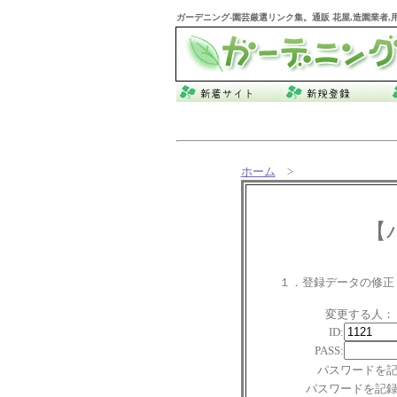
ガーデニング
-園芸厳選リンク集。通販 花屋,造園業者
ホーム
>
【
１．登録データの修正
変更する人：
ID:
PASS:
パスワードを
パスワードを記