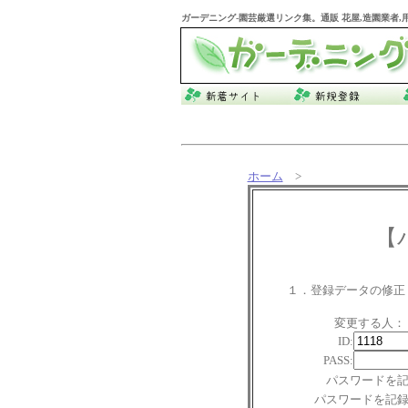
ガーデニング
-園芸厳選リンク集。通販 花屋,造園業者
ホーム
>
【
１．登録データの修正
変更する人：
ID:
PASS:
パスワードを
パスワードを記