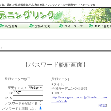
ク集。通販 花屋,造園業者,用品,家庭菜園,アレンジメント,など園芸サイトへのリンク集。
>
【パスワード認証画面】
１．登録データの修正
[登録データ]
■タイトル：
変更する人：
全国ガーデニング倶楽部
ID:
■URL：
http://www.geocities.co.jp/PowderRoom-
PASS:
Rose/5534/
パスワードを記録する
[
確認
]
パスワードを記録しない