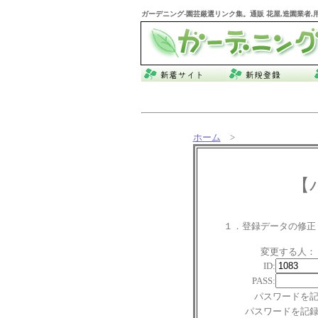
ガーデニング
-園芸厳選リンク集。通販 花屋,造園業者
ホーム
>
【
１．登録データの修正
変更する人：
ID:
PASS:
パスワードを
パスワードを記