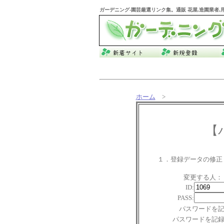
ガーデニング
-園芸厳選リンク集。通販 花屋,造園業者
ホーム
>
【
１．登録データの修正
変更する人：
ID:
PASS:
パスワードを
パスワードを記