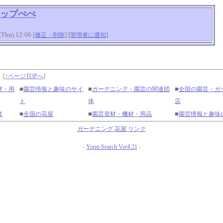
ップぺぺ
hu) 12:06 [
] [
]
修正・削除
管理者に通知
】
[
↑ページTOPへ
]
■
■
■
材・用
園芸情報と趣味のサイ
ガーデニング・園芸の関連団
全国の園芸・ガ
ト
体
店
■
■
■
者
全国の花屋
園芸資材・機材・用品
園芸情報と趣味
ガーデニング 花屋 リンク
-
Yomi-Search Ver4.21
-