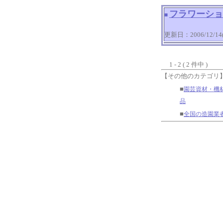
フラワーショ
■
更新日：2006/12/14(T
1 - 2 ( 2 件中 )
【その他のカテゴリ
■
園芸資材・機
品
■
全国の造園業