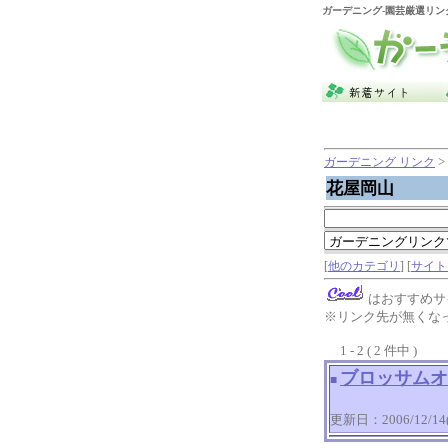
ガーデニング
-園芸厳選リン
>
ガーデニング リンク
花屋岡山
[
他のカテゴリ
] [
サイト
はおすすめサ
※リンク先が無くな
1 - 2 ( 2 件中 )
ブロッサムオ
■
更新日：2006/12/14(T