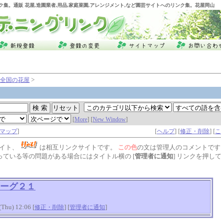
ク集。通販 花屋,造園業者,用品,家庭菜園,アレンジメント,など園芸サイトへのリンク集。花屋岡山
>
全国の花屋
[
More
] [
New Window
]
マップ
]
[
ヘルプ
] [
修正・削除
] [
こ
イト、
は相互リンクサイトです。
この色
の文は管理人のコメントです
っている等の問題がある場合にはタイトル横の [
管理者に通知
] リンクを押し
ーグ２１
hu) 12:06 [
] [
]
修正・削除
管理者に通知