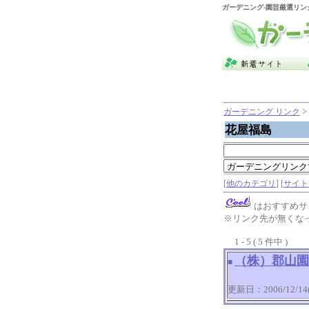
ガーデニング
-園芸厳選リン
>
ガーデニング リンク
花屋福島
[
他のカテゴリ
] [
サイト
はおすすめサ
※リンク先が無くな
1 - 5 ( 5 件中 )
（株）郡山園
■
更新日：2006/12/14(T