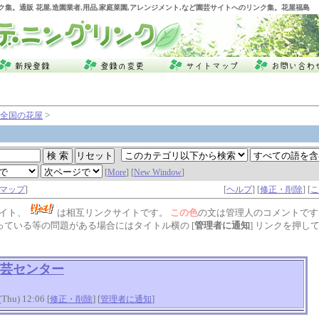
ク集。通販 花屋,造園業者,用品,家庭菜園,アレンジメント,など園芸サイトへのリンク集。花屋福島
>
全国の花屋
[
More
] [
New Window
]
マップ
]
[
ヘルプ
] [
修正・削除
] [
こ
イト、
は相互リンクサイトです。
この色
の文は管理人のコメントです
っている等の問題がある場合にはタイトル横の [
管理者に通知
] リンクを押し
芸センター
hu) 12:06 [
] [
]
修正・削除
管理者に通知