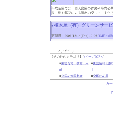
平成造園では、個人庭園の作庭や県内公
り、樹や草花による演出の楽しさ、また
植木屋（有）グリーンサービ
■
更新日：2006/12/14(Thu) 12:06 [
修正・削
1 - 2 ( 2 件中 )
【その他のカテゴリ】
[
↑ページTOPへ
]
■
■
園芸資材・機材・用
園芸情報と趣
品
ト
■
■
全国の造園業者
全国の花屋
ガー
-
Y