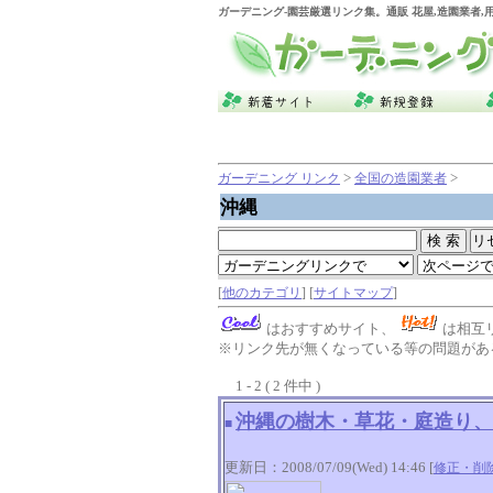
ガーデニング
-園芸厳選リンク集。通販 花屋,造園業者
>
>
ガーデニング リンク
全国の造園業者
沖縄
[
他のカテゴリ
] [
サイトマップ
]
はおすすめサイト、
は相互
※リンク先が無くなっている等の問題がある
1 - 2 ( 2 件中 )
沖縄の樹木・草花・庭造り、
■
更新日：2008/07/09(Wed) 14:46 [
修正・削