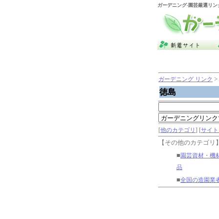
ガーデニング
-園芸厳選リン
>
ガーデニング リンク
徳島
[
他のカテゴリ
] [
サイト
【その他のカテゴリ
■
園芸資材・機
品
■
全国の造園業