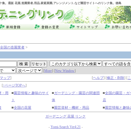
ク集。通販 花屋,造園業者,用品,家庭菜園,アレンジメント,など園芸サイトへのリンク集。徳島
>
全国の造園業者
[
More
] [
New Window
]
マップ
]
[
ヘルプ
] [
修正・削除
] [
こ
】
[
↑ページTOPへ
]
■
■
■
材・用
園芸情報と趣味のサイ
ガーデニング・園芸の関連団
全国の園芸・ガ
ト
体
店
■
■
■
者
全国の花屋
園芸資材・機材・用品
園芸情報と趣味
ガーデニング 花屋 リンク
-
Yomi-Search Ver4.21
-