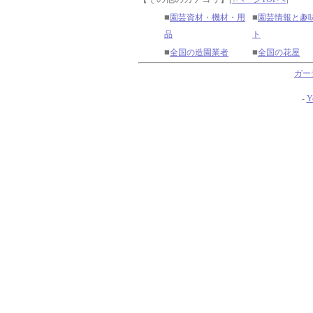
■
■
園芸資材・機材・用
園芸情報と趣
品
ト
■
■
全国の造園業者
全国の花屋
ガー
-
Y