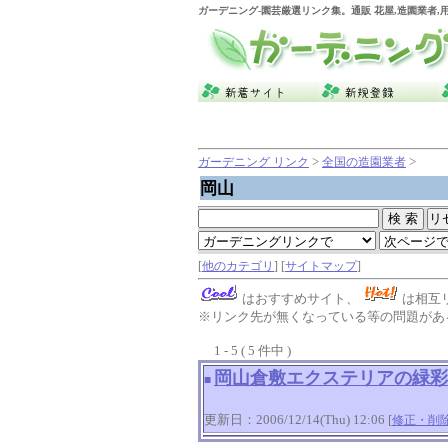
ガーデニング
-園芸厳選リンク集。通販 花屋,造園業者
>
>
ガーデニング リンク
全国の造園業者
岡山
[
他のカテゴリ
] [
サイトマップ
]
はおすすめサイト、
は相互
※リンク先が無くなっている等の問題がある
1 - 5 ( 5 件中 )
岡山倉敷エクステリアの緑彩
■
更新日：2006/12/14(Thu) 12:06 [
修正・削