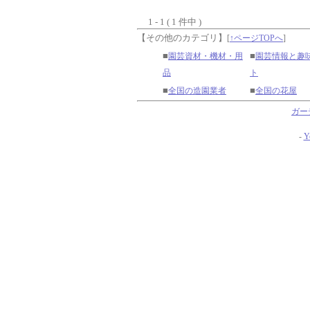
1 - 1 ( 1 件中 )
【その他のカテゴリ】
[
↑ページTOPへ
]
■
■
園芸資材・機材・用
園芸情報と趣
品
ト
■
■
全国の造園業者
全国の花屋
ガー
-
Y