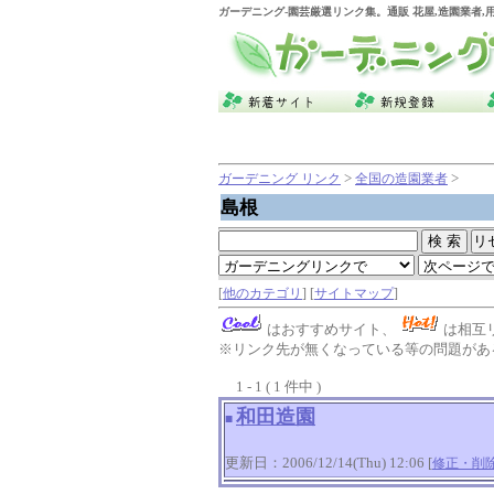
ガーデニング
-園芸厳選リンク集。通販 花屋,造園業者
>
>
ガーデニング リンク
全国の造園業者
島根
[
他のカテゴリ
] [
サイトマップ
]
はおすすめサイト、
は相互
※リンク先が無くなっている等の問題がある
1 - 1 ( 1 件中 )
和田造園
■
更新日：2006/12/14(Thu) 12:06 [
修正・削