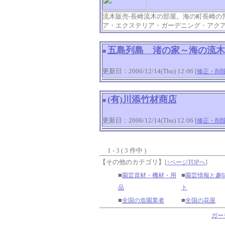
流木販売-長崎流木の部屋。海の町長崎の
ア・エクステリア・ガーデニング・アク
五島列島 渚の家～海の流木
■
更新日：2006/12/14(Thu) 12:06 [
修正・削
(有)川添竹材商店
■
更新日：2006/12/14(Thu) 12:06 [
修正・削
1 - 3 ( 3 件中 )
【その他のカテゴリ】
[
↑ページTOPへ
]
■
■
園芸資材・機材・用
園芸情報と趣
品
ト
■
■
全国の造園業者
全国の花屋
ガー