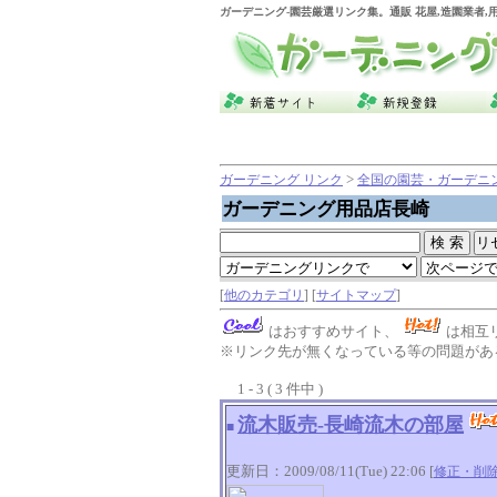
ガーデニング
-園芸厳選リンク集。通販 花屋,造園業者
>
ガーデニング リンク
全国の園芸・ガーデニ
ガーデニング用品店長崎
[
他のカテゴリ
] [
サイトマップ
]
はおすすめサイト、
は相互
※リンク先が無くなっている等の問題がある
1 - 3 ( 3 件中 )
流木販売-長崎流木の部屋
■
更新日：2009/08/11(Tue) 22:06 [
修正・削