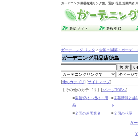
ガーデニング
-園芸厳選リンク集。通販 花屋,造園業者
>
ガーデニング リンク
全国の園芸・ガーデニ
ガーデニング用品店徳島
[
他のカテゴリ
] [
サイトマップ
]
【その他のカテゴリ】
[
↑ページTOPへ
]
■
■
園芸資材・機材・用
園芸情報と趣
品
ト
■
■
全国の造園業者
全国の花屋
ガー
-
Y