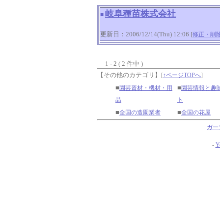
岐阜種苗株式会社
■
更新日：2006/12/14(Thu) 12:06 [
修正・削
1 - 2 ( 2 件中 )
【その他のカテゴリ】
[
↑ページTOPへ
]
■
■
園芸資材・機材・用
園芸情報と趣
品
ト
■
■
全国の造園業者
全国の花屋
ガー
-
Y