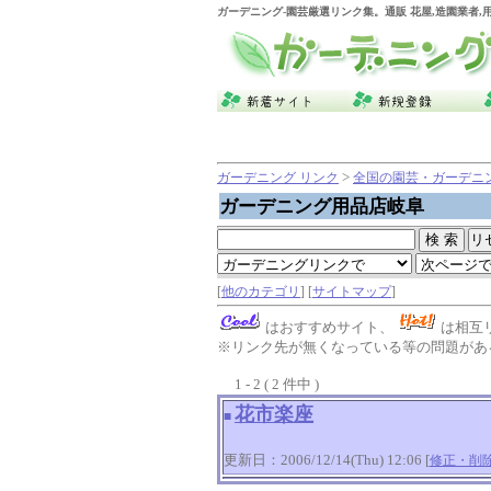
ガーデニング
-園芸厳選リンク集。通販 花屋,造園業者
>
ガーデニング リンク
全国の園芸・ガーデニ
ガーデニング用品店岐阜
[
他のカテゴリ
] [
サイトマップ
]
はおすすめサイト、
は相互
※リンク先が無くなっている等の問題がある
1 - 2 ( 2 件中 )
花市楽座
■
更新日：2006/12/14(Thu) 12:06 [
修正・削