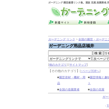
ガーデニング
-園芸厳選リンク集。通販 花屋,造園業者
>
ガーデニング リンク
全国の園芸・ガーデニ
ガーデニング用品店福井
[
他のカテゴリ
] [
サイトマップ
]
【その他のカテゴリ】
[
↑ページTOPへ
]
■
■
園芸資材・機材・用
園芸情報と趣
品
ト
■
■
全国の造園業者
全国の花屋
ガー
-
Y