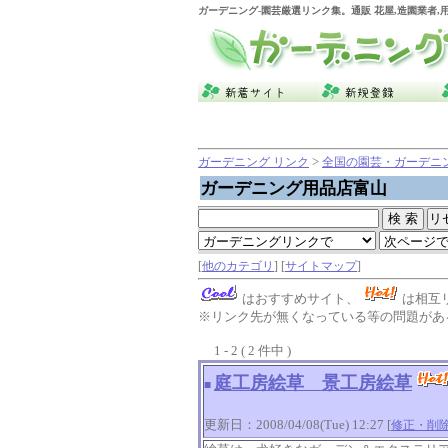
ガーデニング
-園芸厳選リンク集。通販 花屋,造園業者
>
ガーデニング リンク
全国の園芸・ガーデニ
ガーデニング用品店富山
[
他のカテゴリ
] [
サイトマップ
]
はおすすめサイト、
は相互
※リンク先が無くなっている等の問題がある
1 - 2 ( 2 件中 )
庭工房絵草 景工房絵草
■
更新日：2008/04/08(Tue) 12:27 [
修正・削