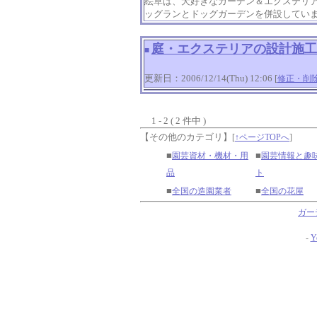
絵草は、犬好きなガーデン＆エクステリ
ッグランとドッグガーデンを併設してい
庭・エクステリアの設計施工
■
更新日：2006/12/14(Thu) 12:06 [
修正・削
1 - 2 ( 2 件中 )
【その他のカテゴリ】
[
↑ページTOPへ
]
■
■
園芸資材・機材・用
園芸情報と趣
品
ト
■
■
全国の造園業者
全国の花屋
ガー
-
Y