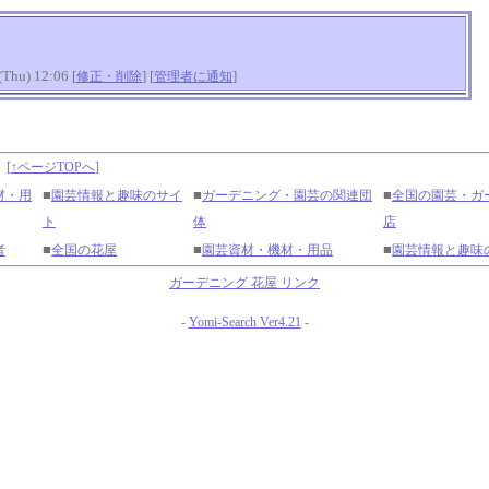
hu) 12:06 [
] [
]
修正・削除
管理者に通知
】
[
↑ページTOPへ
]
■
■
■
材・用
園芸情報と趣味のサイ
ガーデニング・園芸の関連団
全国の園芸・ガ
ト
体
店
■
■
■
者
全国の花屋
園芸資材・機材・用品
園芸情報と趣味
ガーデニング 花屋 リンク
-
Yomi-Search Ver4.21
-