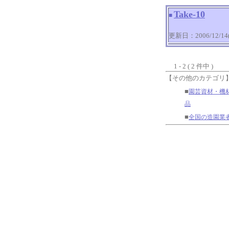
Take-10
■
更新日：2006/12/14(T
1 - 2 ( 2 件中 )
【その他のカテゴリ
■
園芸資材・機
品
■
全国の造園業