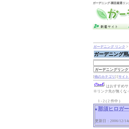
ガーデニング
-園芸厳選リン
>
ガーデニング リンク
ガーデニング用
[
他のカテゴリ
] [
サイト
はおすすめサ
※リンク先が無くな
1 - 2 ( 2 件中 )
那須ヒロガーデン
■
更新日：2006/12/14(T