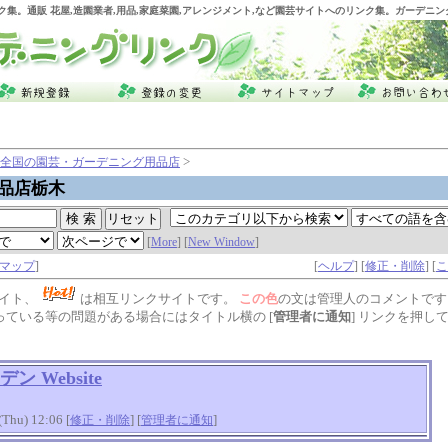
ク集。通販 花屋,造園業者,用品,家庭菜園,アレンジメント,など園芸サイトへのリンク集。ガーデニ
>
全国の園芸・ガーデニング用品店
品店栃木
[
More
] [
New Window
]
マップ
]
[
ヘルプ
] [
修正・削除
] [
こ
イト、
は相互リンクサイトです。
この色
の文は管理人のコメントです
っている等の問題がある場合にはタイトル横の [
管理者に通知
] リンクを押し
 Website
hu) 12:06 [
] [
]
修正・削除
管理者に通知