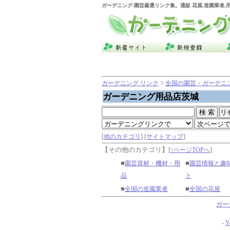
ガーデニング
-園芸厳選リンク集。通販 花屋,造園業者
>
ガーデニング リンク
全国の園芸・ガーデニ
ガーデニング用品店茨城
[
他のカテゴリ
] [
サイトマップ
]
【その他のカテゴリ】
[
↑ページTOPへ
]
■
■
園芸資材・機材・用
園芸情報と趣
品
ト
■
■
全国の造園業者
全国の花屋
ガー
-
Y