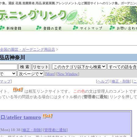
ク集。通販 花屋,造園業者,用品,家庭菜園,アレンジメント,など園芸サイトへのリンク集。ガーデニ
>
全国の園芸・ガーデニング用品店
品店神奈川
[
More
] [
New Window
]
マップ
]
[
ヘルプ
] [
修正・削除
] [
こ
イト、
は相互リンクサイトです。
この色
の文は管理人のコメントです
っている等の問題がある場合にはタイトル横の [
管理者に通知
] リンクを押し
telier tamuro
on) 18:38 [
] [
]
修正・削除
管理者に通知