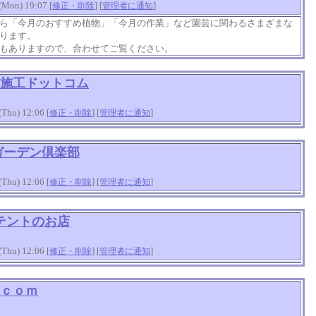
on) 19:07 [
] [
]
修正・削除
管理者に通知
ら「今月のおすすめ植物」「今月の作業」など園芸に関わるさまざまな
ります。
もありますので、合わせてご覧ください。
施工ドットコム
hu) 12:06 [
] [
]
修正・削除
管理者に通知
ガーデン倶楽部
hu) 12:06 [
] [
]
修正・削除
管理者に通知
テントのお店
hu) 12:06 [
] [
]
修正・削除
管理者に通知
ｃｏｍ