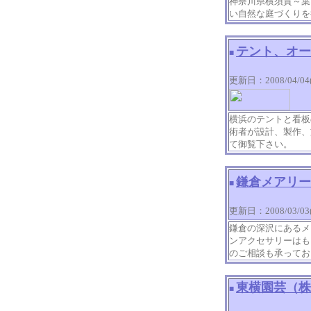
神奈川県横須賀～葉
い自然な庭づくりを
テント、オー
■
更新日：2008/04/04(Fr
横浜のテントと看板
術者が設計、製作、
て御覧下さい。
鎌倉メアリー
■
更新日：2008/03/03(M
鎌倉の深沢にあるメ
ンアクセサリーはも
のご相談も承ってお
東横園芸（株
■