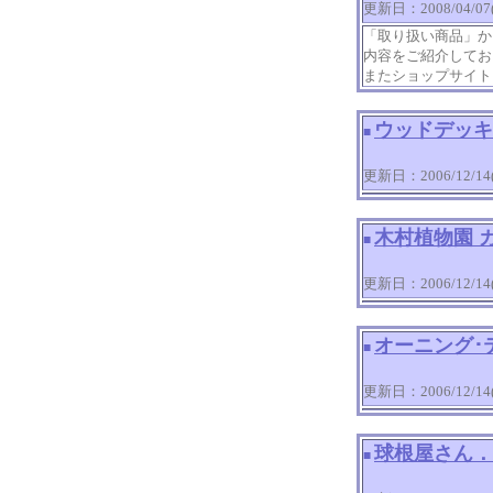
更新日：2008/04/07(M
「取り扱い商品」か
内容をご紹介してお
またショップサイト
ウッドデッキ
■
更新日：2006/12/14(T
木村植物園 
■
更新日：2006/12/14(T
オーニング･
■
更新日：2006/12/14(T
球根屋さん．
■