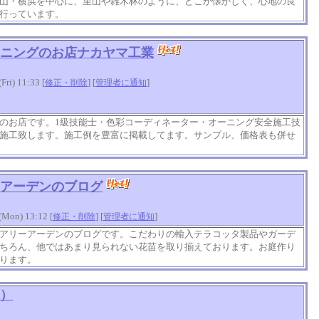
山・横浜を中心に、里山や雑木林のように、どこか懐かしく、心地の良
行っています。
ニングのお店ナカヤマ工業
i) 11:33 [
] [
]
修正・削除
管理者に通知
のお店です。1級技能士・色彩コーディネーター・オーニング安全施工技
施工致します。施工例を豊富に掲載してます。サンプル、価格表も併せ
アーデンのブログ
on) 13:12 [
] [
]
修正・削除
管理者に通知
アリーアーデンのブログです。こだわりの輸入テラコッタ製品やガーデ
ちろん、他ではあまり見られない花苗を取り揃えております。お庭作り
ります。
）