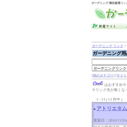
ガーデニング
-園芸厳選リン
>
ガーデニング リンク
ガーデニング用
[
他のカテゴリ
] [
サイト
はおすすめサ
※リンク先が無くな
1 - 13 ( 13 件中 )
アトリエタムロ/a
■
更新日：2010/11/01(M