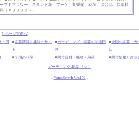
ーブドフラワー、スタンド花、ブーケ、胡蝶蘭、花苗、演台花、観葉植
料（￥３０００～）
】
[
↑ページTOPへ
]
■
■
■
材・用
園芸情報と趣味のサイ
ガーデニング・園芸の関連団
全国の園芸・ガ
ト
体
店
■
■
■
者
全国の花屋
園芸資材・機材・用品
園芸情報と趣味
ガーデニング 花屋 リンク
-
Yomi-Search Ver4.21
-