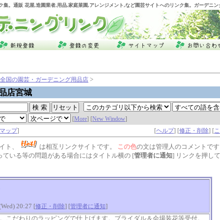
ク集。通販 花屋,造園業者,用品,家庭菜園,アレンジメント,など園芸サイトへのリンク集。ガーデニ
>
全国の園芸・ガーデニング用品店
品店宮城
[
More
] [
New Window
]
マップ
]
[
ヘルプ
] [
修正・削除
] [
こ
イト、
は相互リンクサイトです。
この色
の文は管理人のコメントです
っている等の問題がある場合にはタイトル横の [
管理者に通知
] リンクを押し
ed) 20:27 [
] [
]
修正・削除
管理者に通知
。こだわりのラッピングで仕上げます。ブライダル＆会場装花等受付。