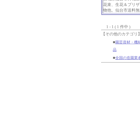
花束、生花＆プリザ
物他。仙台市送料無
1 - 1 ( 1 件中 )
【その他のカテゴリ
■
園芸資材・機
品
■
全国の造園業