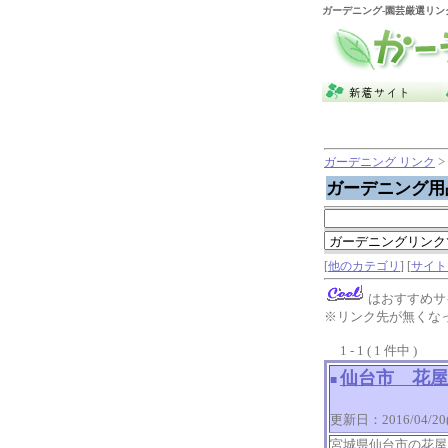
ガーデニング
-園芸厳選リン
>
ガーデニング リンク
ガーデニング用
[
他のカテゴリ
] [
サイト
はおすすめサ
※リンク先が無くな
1 - 1 ( 1 件中 )
仙台市 花屋
■
更新日：2016/04/20(W
宮城県仙台市の花屋